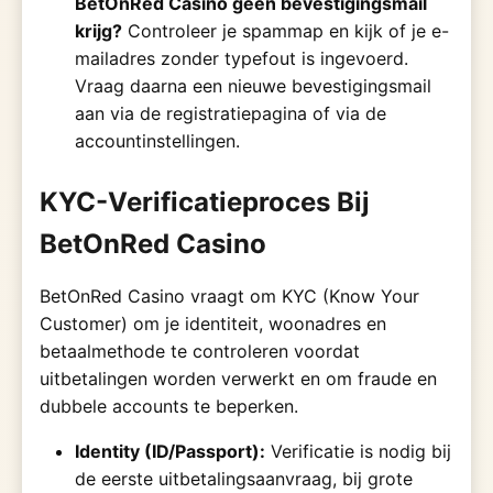
BetOnRed Casino geen bevestigingsmail
krijg?
Controleer je spammap en kijk of je e-
mailadres zonder typefout is ingevoerd.
Vraag daarna een nieuwe bevestigingsmail
aan via de registratiepagina of via de
accountinstellingen.
KYC-Verificatieproces Bij
BetOnRed Casino
BetOnRed Casino vraagt om KYC (Know Your
Customer) om je identiteit, woonadres en
betaalmethode te controleren voordat
uitbetalingen worden verwerkt en om fraude en
dubbele accounts te beperken.
Identity (ID/Passport):
Verificatie is nodig bij
de eerste uitbetalingsaanvraag, bij grote