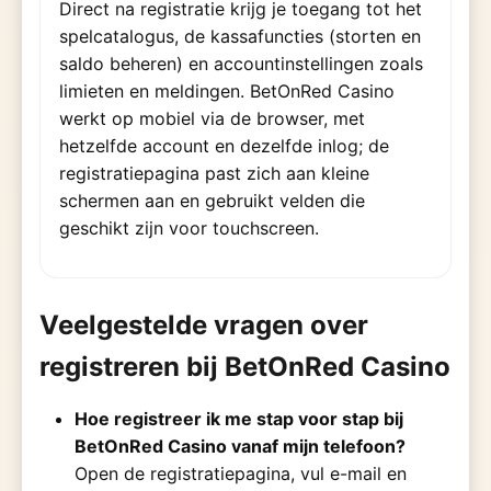
Direct na registratie krijg je toegang tot het
spelcatalogus, de kassafuncties (storten en
saldo beheren) en accountinstellingen zoals
limieten en meldingen. BetOnRed Casino
werkt op mobiel via de browser, met
hetzelfde account en dezelfde inlog; de
registratiepagina past zich aan kleine
schermen aan en gebruikt velden die
geschikt zijn voor touchscreen.
Veelgestelde vragen over
registreren bij BetOnRed Casino
Hoe registreer ik me stap voor stap bij
BetOnRed Casino vanaf mijn telefoon?
Open de registratiepagina, vul e-mail en