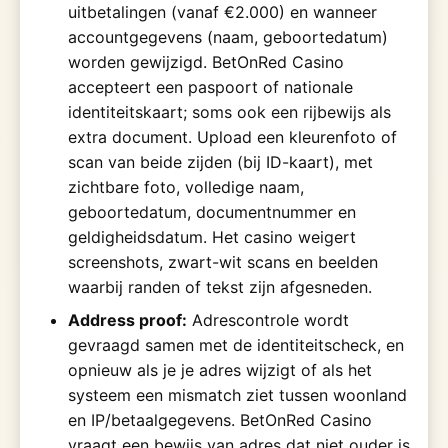
uitbetalingen (vanaf €2.000) en wanneer
accountgegevens (naam, geboortedatum)
worden gewijzigd. BetOnRed Casino
accepteert een paspoort of nationale
identiteitskaart; soms ook een rijbewijs als
extra document. Upload een kleurenfoto of
scan van beide zijden (bij ID-kaart), met
zichtbare foto, volledige naam,
geboortedatum, documentnummer en
geldigheidsdatum. Het casino weigert
screenshots, zwart-wit scans en beelden
waarbij randen of tekst zijn afgesneden.
Address proof:
Adrescontrole wordt
gevraagd samen met de identiteitscheck, en
opnieuw als je je adres wijzigt of als het
systeem een mismatch ziet tussen woonland
en IP/betaalgegevens. BetOnRed Casino
vraagt een bewijs van adres dat niet ouder is