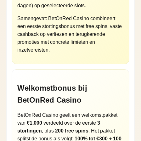
dagen) op geselecteerde slots.
Samengevat: BetOnRed Casino combineert
een eerste stortingsbonus met free spins, vaste
cashback op verliezen en terugkerende
promoties met concrete limieten en
inzetvereisten.
Welkomstbonus bij
BetOnRed Casino
BetOnRed Casino geeft een welkomstpakket
van
€1.000
verdeeld over de eerste
3
stortingen
, plus
200 free spins
. Het pakket
splitst de bonus als volgt:
100% tot €300 + 100