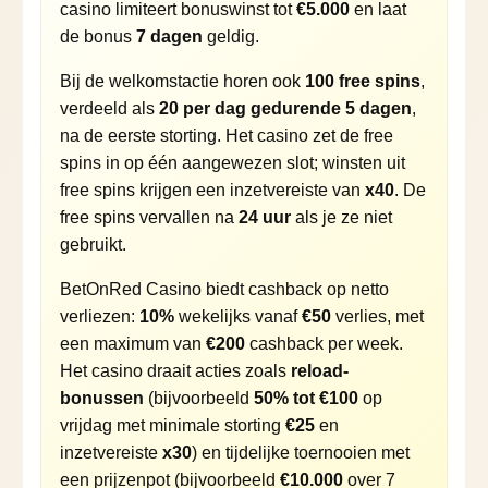
casino limiteert bonuswinst tot
€5.000
en laat
de bonus
7 dagen
geldig.
Bij de welkomstactie horen ook
100 free spins
,
verdeeld als
20 per dag gedurende 5 dagen
,
na de eerste storting. Het casino zet de free
spins in op één aangewezen slot; winsten uit
free spins krijgen een inzetvereiste van
x40
. De
free spins vervallen na
24 uur
als je ze niet
gebruikt.
BetOnRed Casino biedt cashback op netto
verliezen:
10%
wekelijks vanaf
€50
verlies, met
een maximum van
€200
cashback per week.
Het casino draait acties zoals
reload-
bonussen
(bijvoorbeeld
50% tot €100
op
vrijdag met minimale storting
€25
en
inzetvereiste
x30
) en tijdelijke toernooien met
een prijzenpot (bijvoorbeeld
€10.000
over 7