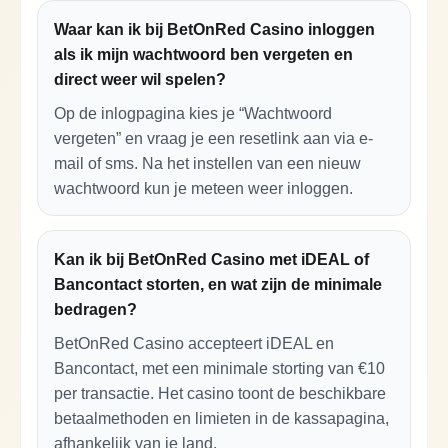
Waar kan ik bij BetOnRed Casino inloggen
als ik mijn wachtwoord ben vergeten en
direct weer wil spelen?
Op de inlogpagina kies je “Wachtwoord
vergeten” en vraag je een resetlink aan via e-
mail of sms. Na het instellen van een nieuw
wachtwoord kun je meteen weer inloggen.
Kan ik bij BetOnRed Casino met iDEAL of
Bancontact storten, en wat zijn de minimale
bedragen?
BetOnRed Casino accepteert iDEAL en
Bancontact, met een minimale storting van €10
per transactie. Het casino toont de beschikbare
betaalmethoden en limieten in de kassapagina,
afhankelijk van je land.