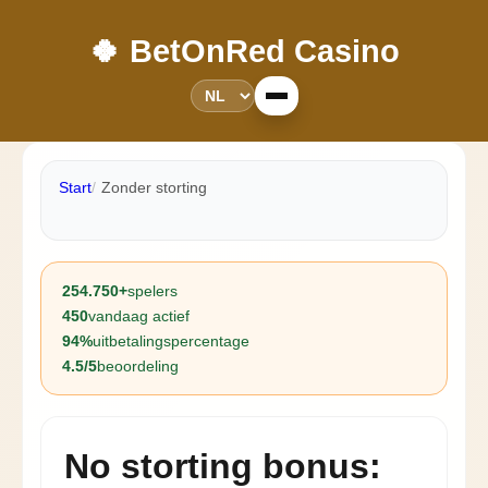
🍀 BetOnRed Casino
Start
Zonder storting
254.750+
spelers
450
vandaag actief
94%
uitbetalingspercentage
4.5/5
beoordeling
No storting bonus: