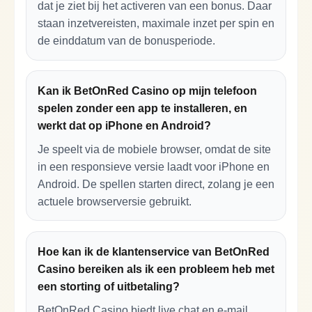
dat je ziet bij het activeren van een bonus. Daar
staan inzetvereisten, maximale inzet per spin en
de einddatum van de bonusperiode.
Kan ik BetOnRed Casino op mijn telefoon
spelen zonder een app te installeren, en
werkt dat op iPhone en Android?
Je speelt via de mobiele browser, omdat de site
in een responsieve versie laadt voor iPhone en
Android. De spellen starten direct, zolang je een
actuele browserversie gebruikt.
Hoe kan ik de klantenservice van BetOnRed
Casino bereiken als ik een probleem heb met
een storting of uitbetaling?
BetOnRed Casino biedt live chat en e-mail