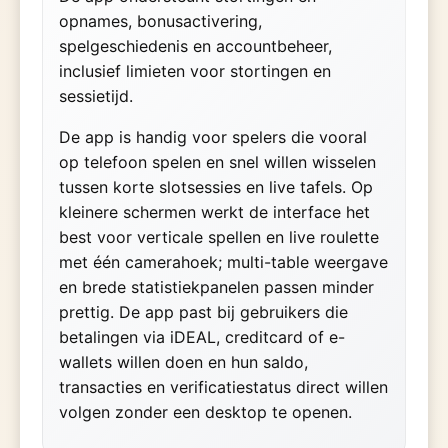
opnames, bonusactivering,
spelgeschiedenis en accountbeheer,
inclusief limieten voor stortingen en
sessietijd.
De app is handig voor spelers die vooral
op telefoon spelen en snel willen wisselen
tussen korte slotsessies en live tafels. Op
kleinere schermen werkt de interface het
best voor verticale spellen en live roulette
met één camerahoek; multi-table weergave
en brede statistiekpanelen passen minder
prettig. De app past bij gebruikers die
betalingen via iDEAL, creditcard of e-
wallets willen doen en hun saldo,
transacties en verificatiestatus direct willen
volgen zonder een desktop te openen.