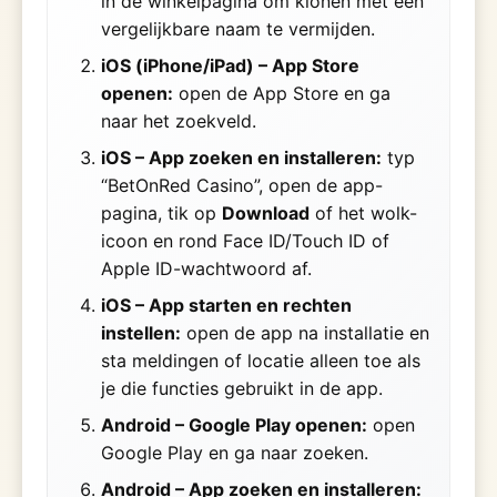
in de winkelpagina om klonen met een
vergelijkbare naam te vermijden.
iOS (iPhone/iPad) – App Store
openen:
open de App Store en ga
naar het zoekveld.
iOS – App zoeken en installeren:
typ
“BetOnRed Casino”, open de app-
pagina, tik op
Download
of het wolk-
icoon en rond Face ID/Touch ID of
Apple ID-wachtwoord af.
iOS – App starten en rechten
instellen:
open de app na installatie en
sta meldingen of locatie alleen toe als
je die functies gebruikt in de app.
Android – Google Play openen:
open
Google Play en ga naar zoeken.
Android – App zoeken en installeren: