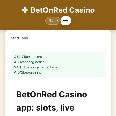
🍀 BetOnRed Casino
Start
App
254.750+
spelers
450
vandaag actief
94%
uitbetalingspercentage
4.5/5
beoordeling
BetOnRed Casino
app: slots, live