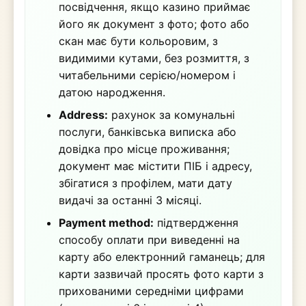
посвідчення, якщо казино приймає
його як документ з фото; фото або
скан має бути кольоровим, з
видимими кутами, без розмиття, з
читабельними серією/номером і
датою народження.
Address:
рахунок за комунальні
послуги, банківська виписка або
довідка про місце проживання;
документ має містити ПІБ і адресу,
збігатися з профілем, мати дату
видачі за останні 3 місяці.
Payment method:
підтвердження
способу оплати при виведенні на
карту або електронний гаманець; для
карти зазвичай просять фото карти з
прихованими середніми цифрами