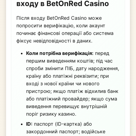
входу в BetOnRed Casino
Після входу BetOnRed Casino може
попросити верифікацію, коли акаунт
починає фінансові операції або система
фіксує невідповідності в даних.
Коли потрібна верифікація:
перед
першим виведенням коштів; під час
спроби змінити ПІБ, дату народження,
країну або платіжні реквізити; при
вході з нової країни чи нового
пристрою; якщо платіж відхилив банк
або платіжний провайдер; якщо сума
виведення перевищує внутрішній
поріг ризику казино.
ID:
паспорт (ID-картка) або
закордонний паспорт; водійське