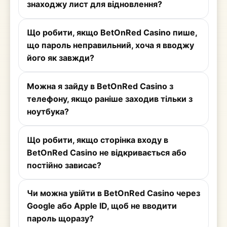
знаходжу лист для відновлення?
Що робити, якщо BetOnRed Casino пише,
що пароль неправильний, хоча я вводжу
його як завжди?
Можна я зайду в BetOnRed Casino з
телефону, якщо раніше заходив тільки з
ноутбука?
Що робити, якщо сторінка входу в
BetOnRed Casino не відкривається або
постійно зависає?
Чи можна увійти в BetOnRed Casino через
Google або Apple ID, щоб не вводити
пароль щоразу?