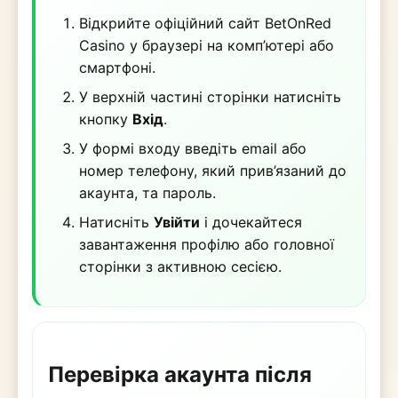
Відкрийте офіційний сайт BetOnRed
Casino у браузері на комп’ютері або
смартфоні.
У верхній частині сторінки натисніть
кнопку
Вхід
.
У формі входу введіть email або
номер телефону, який прив’язаний до
акаунта, та пароль.
Натисніть
Увійти
і дочекайтеся
завантаження профілю або головної
сторінки з активною сесією.
Перевірка акаунта після