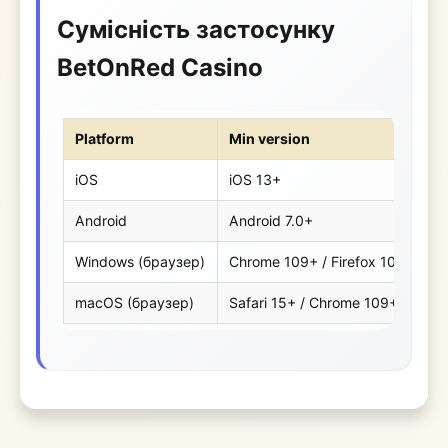
Сумісність застосунку
BetOnRed Casino
Platform
Min version
iOS
iOS 13+
Android
Android 7.0+
Windows (браузер)
Chrome 109+ / Firefox 102+ / E
macOS (браузер)
Safari 15+ / Chrome 109+