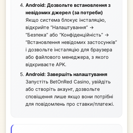
Android: Дозвольте встановлення з
невідомих джерел (за потреби)
Якщо система блокує інсталяцію,
відкрийте “Налаштування” →
“Безпека” або “Конфіденційність” →
“Встановлення невідомих застосунків”
і дозвольте інсталяцію для браузера
або файлового менеджера, з якого
відкриваєте APK.
Android: Завершіть налаштування
Запустіть BetOnRed Casino, увійдіть
або створіть акаунт, дозвольте
сповіщення лише якщо вони потрібні
для повідомлень про ставки/платежі.