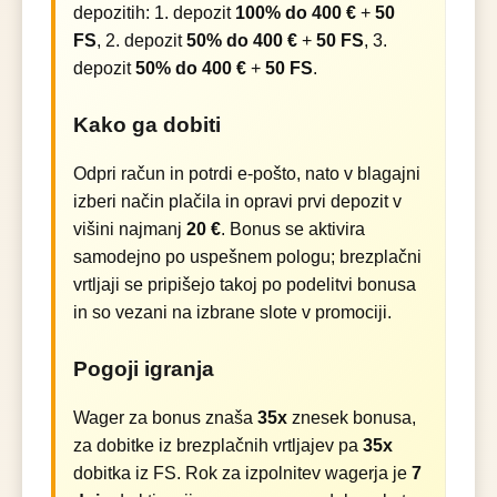
depozitih: 1. depozit
100% do 400 €
+
50
FS
, 2. depozit
50% do 400 €
+
50 FS
, 3.
depozit
50% do 400 €
+
50 FS
.
Kako ga dobiti
Odpri račun in potrdi e‑pošto, nato v blagajni
izberi način plačila in opravi prvi depozit v
višini najmanj
20 €
. Bonus se aktivira
samodejno po uspešnem pologu; brezplačni
vrtljaji se pripišejo takoj po podelitvi bonusa
in so vezani na izbrane slote v promociji.
Pogoji igranja
Wager za bonus znaša
35x
znesek bonusa,
za dobitke iz brezplačnih vrtljajev pa
35x
dobitka iz FS. Rok za izpolnitev wagerja je
7