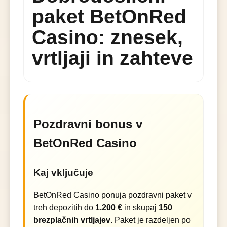
paket BetOnRed
Casino: znesek,
vrtljaji in zahteve
Pozdravni bonus v
BetOnRed Casino
Kaj vključuje
BetOnRed Casino ponuja pozdravni paket v
treh depozitih do
1.200 €
in skupaj
150
brezplačnih vrtljajev
. Paket je razdeljen po