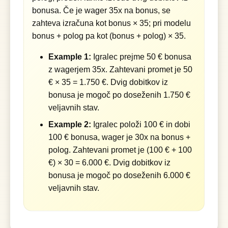
bonusa. Če je wager 35x na bonus, se
zahteva izračuna kot bonus × 35; pri modelu
bonus + polog pa kot (bonus + polog) × 35.
Example 1:
Igralec prejme 50 € bonusa
z wagerjem 35x. Zahtevani promet je 50
€ × 35 = 1.750 €. Dvig dobitkov iz
bonusa je mogoč po doseženih 1.750 €
veljavnih stav.
Example 2:
Igralec položi 100 € in dobi
100 € bonusa, wager je 30x na bonus +
polog. Zahtevani promet je (100 € + 100
€) × 30 = 6.000 €. Dvig dobitkov iz
bonusa je mogoč po doseženih 6.000 €
veljavnih stav.