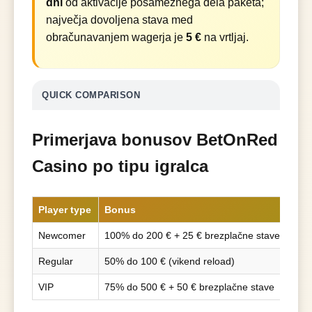
dni
od aktivacije posameznega dela paketa;
največja dovoljena stava med
obračunavanjem wagerja je
5 €
na vrtljaj.
QUICK COMPARISON
Primerjava bonusov BetOnRed
Casino po tipu igralca
Player type
Bonus
Wag
Newcomer
100% do 200 € + 25 € brezplačne stave
35x
Regular
50% do 100 € (vikend reload)
30x
VIP
75% do 500 € + 50 € brezplačne stave
25x