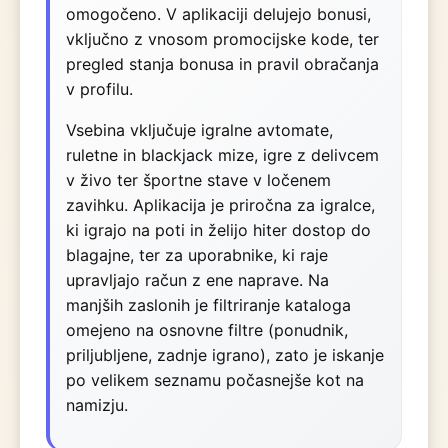
omogočeno. V aplikaciji delujejo bonusi,
vključno z vnosom promocijske kode, ter
pregled stanja bonusa in pravil obračanja
v profilu.
Vsebina vključuje igralne avtomate,
ruletne in blackjack mize, igre z delivcem
v živo ter športne stave v ločenem
zavihku. Aplikacija je priročna za igralce,
ki igrajo na poti in želijo hiter dostop do
blagajne, ter za uporabnike, ki raje
upravljajo račun z ene naprave. Na
manjših zaslonih je filtriranje kataloga
omejeno na osnovne filtre (ponudnik,
priljubljene, zadnje igrano), zato je iskanje
po velikem seznamu počasnejše kot na
namizju.