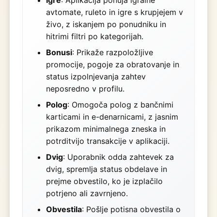
avtomate, ruleto in igre s krupjejem v
živo, z iskanjem po ponudniku in
hitrimi filtri po kategorijah.
Bonusi
: Prikaže razpoložljive
promocije, pogoje za obratovanje in
status izpolnjevanja zahtev
neposredno v profilu.
Polog
: Omogoča polog z bančnimi
karticami in e-denarnicami, z jasnim
prikazom minimalnega zneska in
potrditvijo transakcije v aplikaciji.
Dvig
: Uporabnik odda zahtevek za
dvig, spremlja status obdelave in
prejme obvestilo, ko je izplačilo
potrjeno ali zavrnjeno.
Obvestila
: Pošlje potisna obvestila o