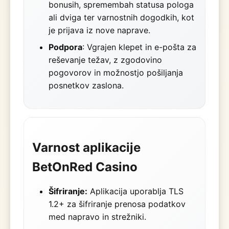
bonusih, spremembah statusa pologa
ali dviga ter varnostnih dogodkih, kot
je prijava iz nove naprave.
Podpora
: Vgrajen klepet in e-pošta za
reševanje težav, z zgodovino
pogovorov in možnostjo pošiljanja
posnetkov zaslona.
Varnost aplikacije
BetOnRed Casino
Šifriranje:
Aplikacija uporablja TLS
1.2+ za šifriranje prenosa podatkov
med napravo in strežniki.