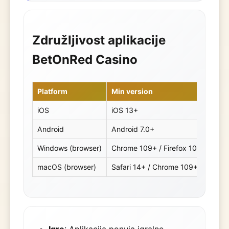
Združljivost aplikacije
BetOnRed Casino
Platform
Min version
iOS
iOS 13+
Android
Android 7.0+
Windows (browser)
Chrome 109+ / Firefox 102+ / Edg
macOS (browser)
Safari 14+ / Chrome 109+
Igre
: Aplikacija ponuja igralne