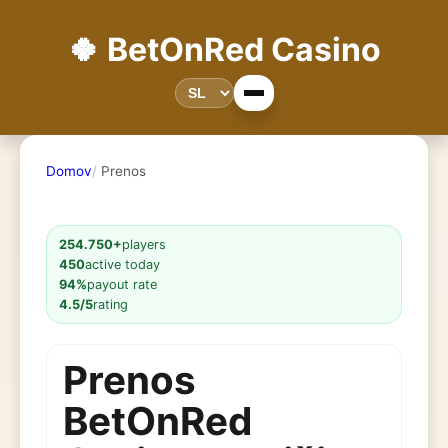
🍀 BetOnRed Casino
Domov
Prenos
254.750+
players
450
active today
94%
payout rate
4.5/5
rating
Prenos
BetOnRed