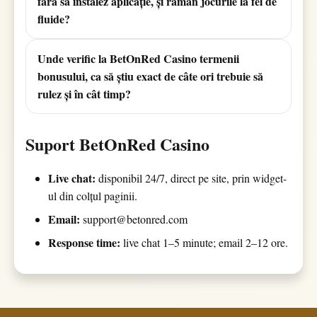
fără să instalez aplicație, și rămân jocurile la fel de
fluide?
Unde verific la BetOnRed Casino termenii
bonusului, ca să știu exact de câte ori trebuie să
rulez și în cât timp?
Suport BetOnRed Casino
Live chat:
disponibil 24/7, direct pe site, prin widget-
ul din colțul paginii.
Email:
support@betonred.com
Response time:
live chat 1–5 minute; email 2–12 ore.