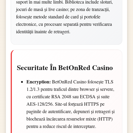
suport în mai multe limbi. Biblioteca include sloturi,
jocuri de masă și live casino; pe zona de tranzacții,
folosește metode standard de card și portofele
electronice, cu procesare separată pentru verificarea
identității înainte de retrageri.
Securitate În BetOnRed Casino
Encryption:
BetOnRed Casino folosește TLS
1.2/1.3 pentru traficul dintre browser și servere,
cu certificate RSA 2048 sau ECDSA și suite
AES-128/256. Site-ul forțează HTTPS pe
paginile de autentificare, depuneri și retrageri și
blochează încărcarea resurselor mixte (HTTP)
pentru a reduce riscul de interceptare.