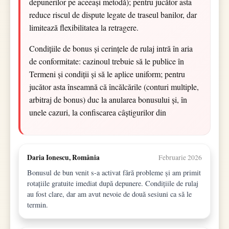
depunerilor pe aceeași metodă); pentru jucător asta
reduce riscul de dispute legate de traseul banilor, dar
limitează flexibilitatea la retragere.
Condițiile de bonus și cerințele de rulaj intră în aria
de conformitate: cazinoul trebuie să le publice în
Termeni și condiții și să le aplice uniform; pentru
jucător asta înseamnă că încălcările (conturi multiple,
arbitraj de bonus) duc la anularea bonusului și, în
unele cazuri, la confiscarea câștigurilor din
Daria Ionescu, România
Februarie 2026
Bonusul de bun venit s-a activat fără probleme și am primit
rotațiile gratuite imediat după depunere. Condițiile de rulaj
au fost clare, dar am avut nevoie de două sesiuni ca să le
termin.