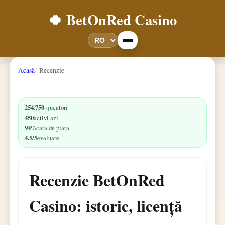
🍀 BetOnRed Casino
Acasă
Recenzie
254.750+
jucatori
450
activi azi
94%
rata de plata
4.5/5
evaluare
Recenzie BetOnRed
Casino: istoric, licență