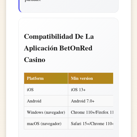
Compatibilidad De La
Aplicación BetOnRed
Casino
Platform
Min version
iOS
iOS 13+
Android
Android 7.0+
Windows (navegador)
Chrome 110+/Firefox 110+/Edge 110
macOS (navegador)
Safari 15+/Chrome 110+