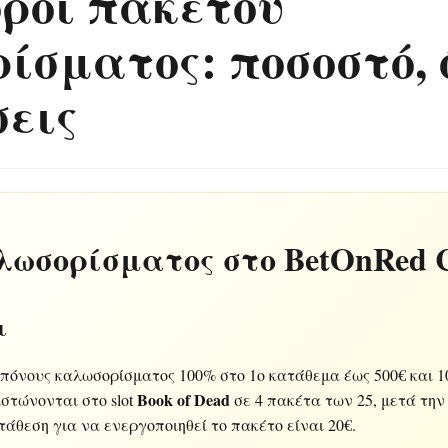
όροι πακέτου
ίσματος: ποσοστό, 
εις
ωσορίσματος στο BetOnRed C
ι
 μπόνους καλωσορίσματος 100% στο 1ο κατάθεμα έως 500€ και 
Book of Dead
στώνονται στο slot
σε 4 πακέτα των 25, μετά την
άθεση για να ενεργοποιηθεί το πακέτο είναι 20€.