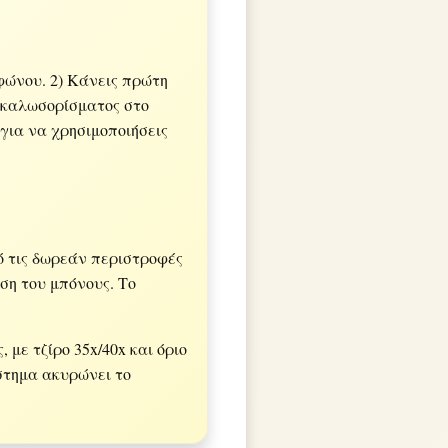
εφώνου. 2) Κάνεις πρώτη
ς καλωσορίσματος στο
για να χρησιμοποιήσεις
ό τις δωρεάν περιστροφές
ση του μπόνους. Το
 με τζίρο 35x/40x και όριο
ύστημα ακυρώνει το