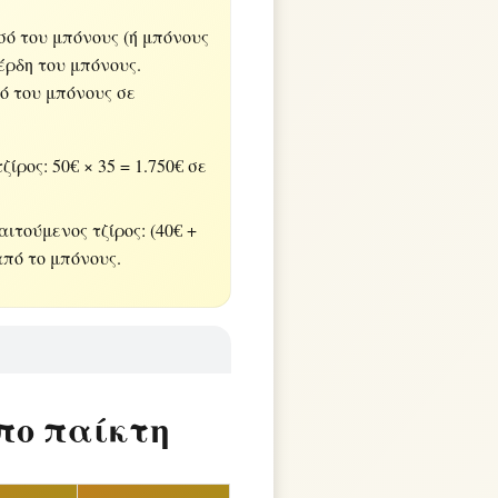
σό του μπόνους (ή μπόνους
έρδη του μπόνους.
σό του μπόνους σε
ρος: 50€ × 35 = 1.750€ σε
ιτούμενος τζίρος: (40€ +
από το μπόνους.
ύπο παίκτη