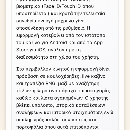
βιομετρικά (Face ID/Touch ID όπου
υποστηρίζεται) και κρατά την τελευταία
συνεδρία ενεργή μέχρι να γίνει
αποσύνδεση από τις ρυθμίσεις. Η
εφαρμογή κατεβαίνει από τον ιστότοπο
του καζίνο για Android και από το App
Store για iOS, ανάλογα με τη
διαθεσιμότητα στη χώρα του χρήστη.
Στο περιβάλλον κινητού η εφαρμογή δίνει
πρόσβαση σε κουλοχέρηδες, live καζίνο
και τραπέζια RNG, μαζί με αναζήτηση
τίτλων, φίλτρα ανά πάροχο και κατηγορία,
καθώς και λίστα αγαπημένων. Ο χρήστης
βλέπει υπόλοιπο, ιστορικό καταθέσεων/
αναλήψεων και ιστορικό στοιχημάτων, ενώ
οι πληρωμές καλύπτουν κάρτες και
πορτοφόλια όπου αυτά επιτρέπονται