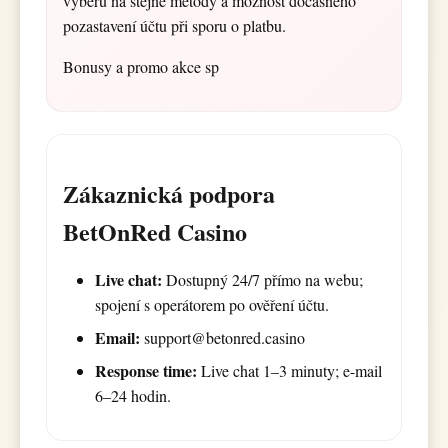
výběru na stejné metody a možnost dočasného
pozastavení účtu při sporu o platbu.
Bonusy a promo akce sp
Zákaznická podpora
BetOnRed Casino
Live chat:
Dostupný 24/7 přímo na webu;
spojení s operátorem po ověření účtu.
Email:
support@betonred.casino
Response time:
Live chat 1–3 minuty; e-mail
6–24 hodin.