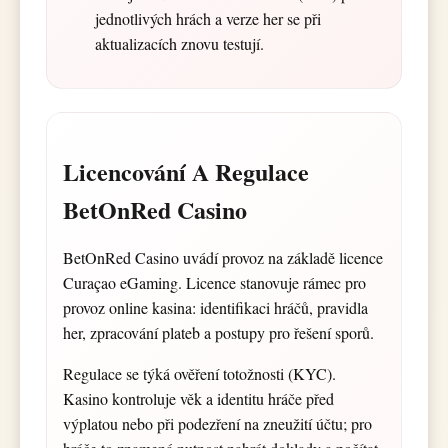
jednotlivých hrách a verze her se při
aktualizacích znovu testují.
Licencování A Regulace
BetOnRed Casino
BetOnRed Casino uvádí provoz na základě licence
Curaçao eGaming. Licence stanovuje rámec pro
provoz online kasina: identifikaci hráčů, pravidla
her, zpracování plateb a postupy pro řešení sporů.
Regulace se týká ověření totožnosti (KYC).
Kasino kontroluje věk a identitu hráče před
výplatou nebo při podezření na zneužití účtu; pro