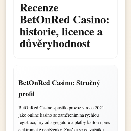
Recenze
BetOnRed Casino:
historie, licence a
důvěryhodnost
BetOnRed Casino: Stručný
profil
BetOnRed Casino spustilo provoz v roce 2021
jako online kasino se zaměřením na rychlou
registraci, hry od agregátorů a platby kartou i přes
elektronické peněženky. Značka se od začátku