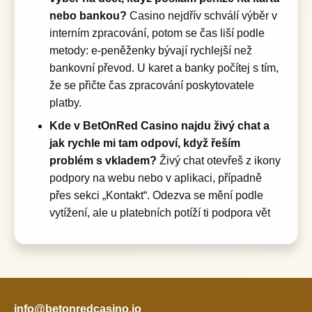
nebo bankou?
Casino nejdřív schválí výběr v
interním zpracování, potom se čas liší podle
metody: e‑peněženky bývají rychlejší než
bankovní převod. U karet a banky počítej s tím,
že se přičte čas zpracování poskytovatele
platby.
Kde v BetOnRed Casino najdu živý chat a
jak rychle mi tam odpoví, když řeším
problém s vkladem?
Živý chat otevřeš z ikony
podpory na webu nebo v aplikaci, případně
přes sekci „Kontakt“. Odezva se mění podle
vytížení, ale u platebních potíží ti podpora vět
info@betonredcasino.io