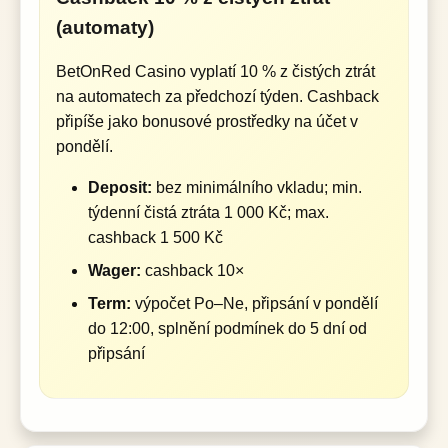
(automaty)
BetOnRed Casino vyplatí 10 % z čistých ztrát
na automatech za předchozí týden. Cashback
připíše jako bonusové prostředky na účet v
pondělí.
Deposit:
bez minimálního vkladu; min.
týdenní čistá ztráta 1 000 Kč; max.
cashback 1 500 Kč
Wager:
cashback 10×
Term:
výpočet Po–Ne, připsání v pondělí
do 12:00, splnění podmínek do 5 dní od
připsání