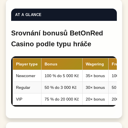
AT A GLANCE
Srovnání bonusů BetOnRed
Casino podle typu hráče
Player type
Bonus
Wagering
Free Sp
Newcomer
100 % do 5 000 Kč
35× bonus
100 FS
Regular
50 % do 3 000 Kč
30× bonus
50 FS
VIP
75 % do 20 000 Kč
20× bonus
200 FS