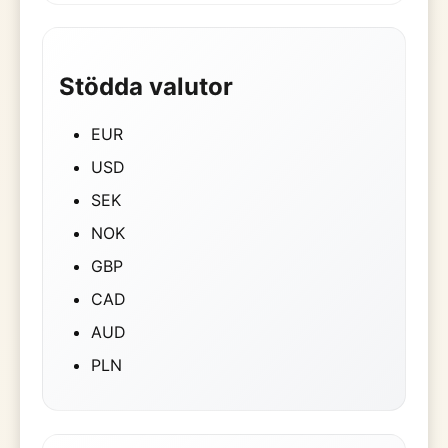
Stödda valutor
EUR
USD
SEK
NOK
GBP
CAD
AUD
PLN