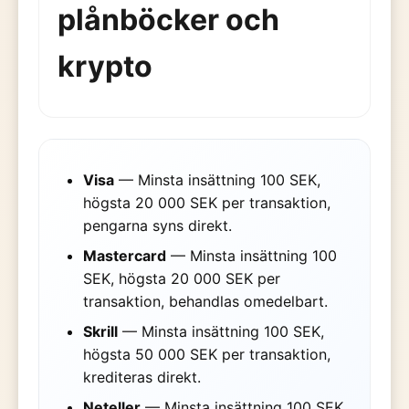
plånböcker och
krypto
Visa
— Minsta insättning 100 SEK,
högsta 20 000 SEK per transaktion,
pengarna syns direkt.
Mastercard
— Minsta insättning 100
SEK, högsta 20 000 SEK per
transaktion, behandlas omedelbart.
Skrill
— Minsta insättning 100 SEK,
högsta 50 000 SEK per transaktion,
krediteras direkt.
Neteller
— Minsta insättning 100 SEK,