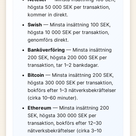
högsta 50 000 SEK per transaktion,
kommer in direkt.
Swish
— Minsta insättning 100 SEK,
högsta 10 000 SEK per transaktion,
genomförs direkt.
Banköverföring
— Minsta insättning
200 SEK, högsta 200 000 SEK per
transaktion, tar 1–2 bankdagar.
Bitcoin
— Minsta insättning 200 SEK,
högsta 300 000 SEK per transaktion,
bokförs efter 1–3 nätverksbekräftelser
(cirka 10–60 minuter).
Ethereum
— Minsta insättning 200
SEK, högsta 300 000 SEK per
transaktion, bokförs efter 12–30
nätverksbekräftelser (cirka 3–10