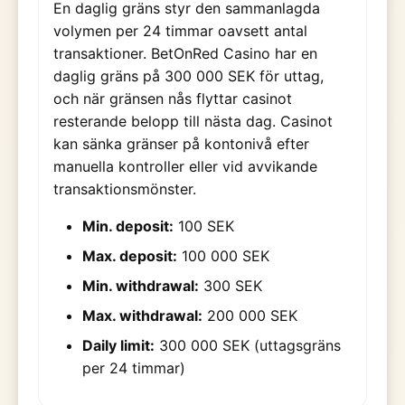
En daglig gräns styr den sammanlagda
volymen per 24 timmar oavsett antal
transaktioner. BetOnRed Casino har en
daglig gräns på 300 000 SEK för uttag,
och när gränsen nås flyttar casinot
resterande belopp till nästa dag. Casinot
kan sänka gränser på kontonivå efter
manuella kontroller eller vid avvikande
transaktionsmönster.
Min. deposit:
100 SEK
Max. deposit:
100 000 SEK
Min. withdrawal:
300 SEK
Max. withdrawal:
200 000 SEK
Daily limit:
300 000 SEK (uttagsgräns
per 24 timmar)