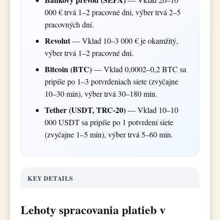
000 € trvá 1–2 pracovné dni, výber trvá 2–5
pracovných dní.
Revolut
— Vklad 10–3 000 € je okamžitý,
výber trvá 1–2 pracovné dni.
Bitcoin (BTC)
— Vklad 0,0002–0,2 BTC sa
pripíše po 1–3 potvrdeniach siete (zvyčajne
10–30 min), výber trvá 30–180 min.
Tether (USDT, TRC-20)
— Vklad 10–10
000 USDT sa pripíše po 1 potvrdení siete
(zvyčajne 1–5 min), výber trvá 5–60 min.
KEY DETAILS
Lehoty spracovania platieb v