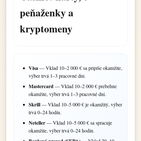
peňaženky a
kryptomeny
Visa
— Vklad 10–2 000 € sa pripíše okamžite,
výber trvá 1–3 pracovné dni.
Mastercard
— Vklad 10–2 000 € prebehne
okamžite, výber trvá 1–3 pracovné dni.
Skrill
— Vklad 10–5 000 € je okamžitý, výber
trvá 0–24 hodín.
Neteller
— Vklad 10–5 000 € sa spracuje
okamžite, výber trvá 0–24 hodín.
Bankový prevod (SEPA)
— Vklad 20–10