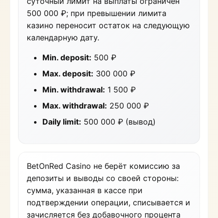
суточный лимит на выплаты ограничен
500 000 ₽; при превышении лимита
казино переносит остаток на следующую
календарную дату.
Min. deposit:
500 ₽
Max. deposit:
300 000 ₽
Min. withdrawal:
1 500 ₽
Max. withdrawal:
250 000 ₽
Daily limit:
500 000 ₽ (вывод)
BetOnRed Casino не берёт комиссию за
депозиты и выводы со своей стороны:
сумма, указанная в кассе при
подтверждении операции, списывается и
зачисляется без добавочного процента