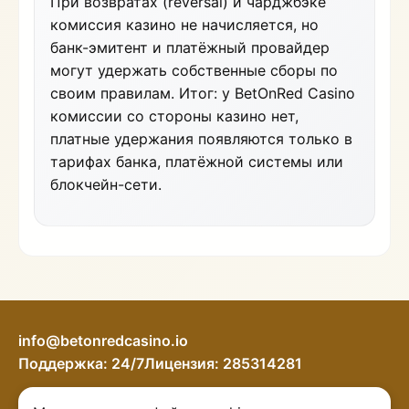
При возвратах (reversal) и чарджбэке
комиссия казино не начисляется, но
банк-эмитент и платёжный провайдер
могут удержать собственные сборы по
своим правилам. Итог: у BetOnRed Casino
комиссии со стороны казино нет,
платные удержания появляются только в
тарифах банка, платёжной системы или
блокчейн-сети.
info@betonredcasino.io
Поддержка: 24/7
Лицензия: 285314281
Играйте ответственно, 18+.