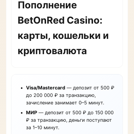
Пополнение
BetOnRed Casino:
карты, кошельки и
криптовалюта
Visa/Mastercard
— депозит от 500 ₽
до 200 000 ₽ за транзакцию,
зачисление занимает 0–5 минут.
МИР
— депозит от 500 ₽ до 150 000
₽ за транзакцию, деньги поступают
за 1–10 минут.