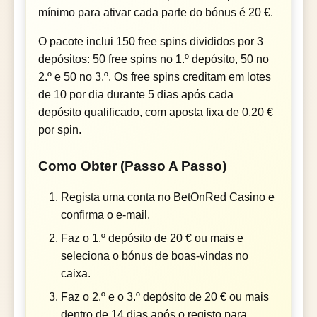
mínimo para ativar cada parte do bónus é 20 €.
O pacote inclui 150 free spins divididos por 3
depósitos: 50 free spins no 1.º depósito, 50 no
2.º e 50 no 3.º. Os free spins creditam em lotes
de 10 por dia durante 5 dias após cada
depósito qualificado, com aposta fixa de 0,20 €
por spin.
Como Obter (Passo A Passo)
Regista uma conta no BetOnRed Casino e
confirma o e-mail.
Faz o 1.º depósito de 20 € ou mais e
seleciona o bónus de boas-vindas no
caixa.
Faz o 2.º e o 3.º depósito de 20 € ou mais
dentro de 14 dias após o registo para