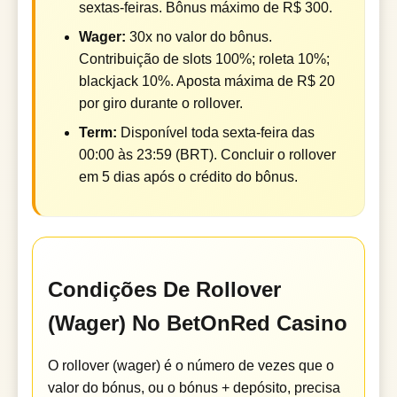
sextas-feiras. Bônus máximo de R$ 300.
Wager:
30x no valor do bônus.
Contribuição de slots 100%; roleta 10%;
blackjack 10%. Aposta máxima de R$ 20
por giro durante o rollover.
Term:
Disponível toda sexta-feira das
00:00 às 23:59 (BRT). Concluir o rollover
em 5 dias após o crédito do bônus.
Condições De Rollover
(Wager) No BetOnRed Casino
O rollover (wager) é o número de vezes que o
valor do bónus, ou o bónus + depósito, precisa