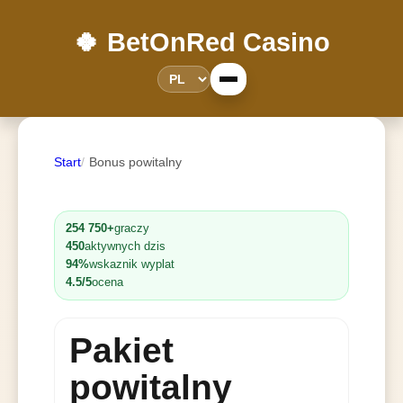
🍀 BetOnRed Casino
Start
Bonus powitalny
254 750+
graczy
450
aktywnych dzis
94%
wskaznik wyplat
4.5/5
ocena
Pakiet
powitalny