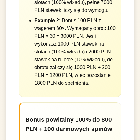
slotach (100% wkładu), pełne 7000
PLN stawek liczy się do wymogu.
Example 2:
Bonus 100 PLN z
wagerem 30×. Wymagany obrót: 100
PLN × 30 = 3000 PLN. Jeśli
wykonasz 1000 PLN stawek na
slotach (100% wkładu) i 2000 PLN
stawek na ruletce (10% wkładu), do
obrotu zaliczy się 1000 PLN + 200
PLN = 1200 PLN, więc pozostanie
1800 PLN do spełnienia.
Bonus powitalny 100% do 800
PLN + 100 darmowych spinów