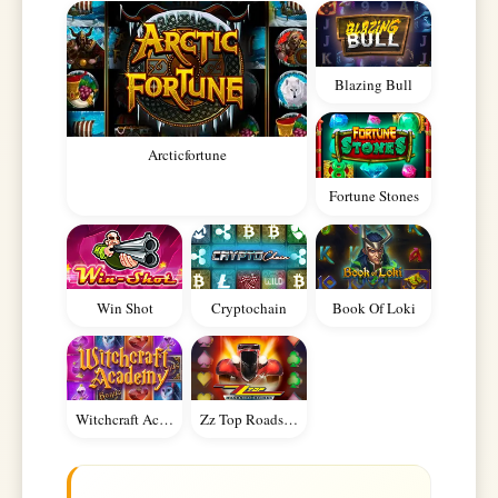
Blazing Bull
Arcticfortune
Fortune Stones
Win Shot
Cryptochain
Book Of Loki
Witchcraft Academy
Zz Top Roadside Riches