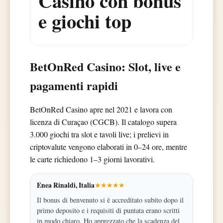
Casino con bonus
e giochi top
BetOnRed Casino: Slot, live e
pagamenti rapidi
BetOnRed Casino apre nel 2021 e lavora con
licenza di Curaçao (CGCB). Il catalogo supera
3.000 giochi tra slot e tavoli live; i prelievi in
criptovalute vengono elaborati in 0–24 ore, mentre
le carte richiedono 1–3 giorni lavorativi.
Enea Rinaldi, Italia
★★★★★
Il bonus di benvenuto si è accreditato subito dopo il
primo deposito e i requisiti di puntata erano scritti
in modo chiaro. Ho apprezzato che la scadenza del