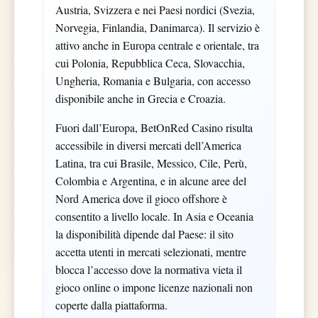
Austria, Svizzera e nei Paesi nordici (Svezia,
Norvegia, Finlandia, Danimarca). Il servizio è
attivo anche in Europa centrale e orientale, tra
cui Polonia, Repubblica Ceca, Slovacchia,
Ungheria, Romania e Bulgaria, con accesso
disponibile anche in Grecia e Croazia.
Fuori dall’Europa, BetOnRed Casino risulta
accessibile in diversi mercati dell’America
Latina, tra cui Brasile, Messico, Cile, Perù,
Colombia e Argentina, e in alcune aree del
Nord America dove il gioco offshore è
consentito a livello locale. In Asia e Oceania
la disponibilità dipende dal Paese: il sito
accetta utenti in mercati selezionati, mentre
blocca l’accesso dove la normativa vieta il
gioco online o impone licenze nazionali non
coperte dalla piattaforma.