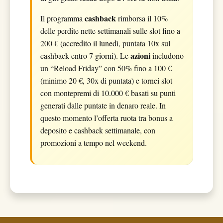
cashback
Il programma
rimborsa il 10%
delle perdite nette settimanali sulle slot fino a
200 € (accredito il lunedì, puntata 10x sul
azioni
cashback entro 7 giorni). Le
includono
un “Reload Friday” con 50% fino a 100 €
(minimo 20 €, 30x di puntata) e tornei slot
con montepremi di 10.000 € basati su punti
generati dalle puntate in denaro reale. In
questo momento l’offerta ruota tra bonus a
deposito e cashback settimanale, con
promozioni a tempo nel weekend.