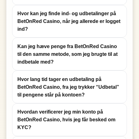
Hvor kan jeg finde ind- og udbetalinger på
BetOnRed Casino, når jeg allerede er logget
ind?
Kan jeg hæve penge fra BetOnRed Casino
til den samme metode, som jeg brugte til at
indbetale med?
Hvor lang tid tager en udbetaling på
BetOnRed Casino, fra jeg trykker “Udbetal”
til pengene står på kontoen?
Hvordan verificerer jeg min konto på
BetOnRed Casino, hvis jeg får besked om
KYC?