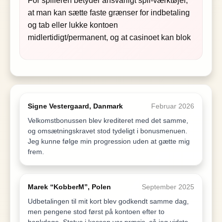
For spilleren betyder ansvarligt spil-værktøjer,
at man kan sætte faste grænser for indbetaling
og tab eller lukke kontoen
midlertidigt/permanent, og at casinoet kan blok
Signe Vestergaard, Danmark
Februar 2026
Velkomstbonussen blev krediteret med det samme,
og omsætningskravet stod tydeligt i bonusmenuen.
Jeg kunne følge min progression uden at gætte mig
frem.
Marek “KobberM”, Polen
September 2025
Udbetalingen til mit kort blev godkendt samme dag,
men pengene stod først på kontoen efter to
bankdage. Status i kassen var præcis, så jeg vidste