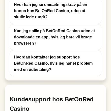
Hvor kan jeg se omsætningskrav på en
bonus hos BetOnRed Casino, uden at
skulle lede rundt?
Kan jeg spille på BetOnRed Casino uden at
downloade en app, hvis jeg bare vil bruge
browseren?
Hvordan kontakter jeg support hos
BetOnRed Casino, hvis jeg har et problem
med en udbetaling?
Kundesupport hos BetOnRed
Casino