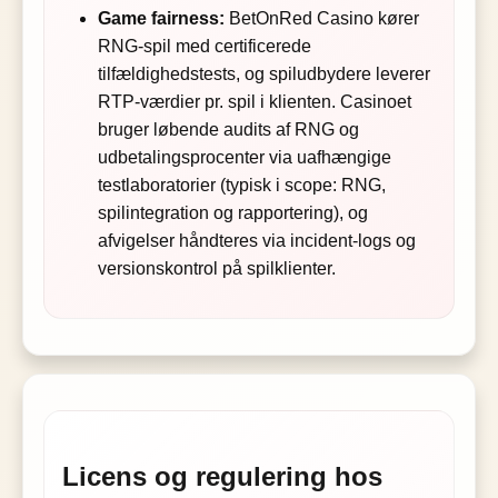
Game fairness:
BetOnRed Casino kører
RNG-spil med certificerede
tilfældighedstests, og spiludbydere leverer
RTP-værdier pr. spil i klienten. Casinoet
bruger løbende audits af RNG og
udbetalingsprocenter via uafhængige
testlaboratorier (typisk i scope: RNG,
spilintegration og rapportering), og
afvigelser håndteres via incident-logs og
versionskontrol på spilklienter.
Licens og regulering hos